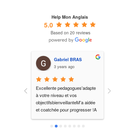
Help Mon Anglais
5.0
Based on 20 reviews
ON
Gabriel BRAS
L
3 years ago
3
Excellente pedagogues'adapte 
une Formatr
soins, 
à votre niveau et vos 
l'ecoute de
s est très 
objectifsbienveillanteM'a aidée 
disponible
e cours 
et coatchée pour progresser !A 
sans hésit
s sont très 
wonderfull experience ! so kind 
e 
and prodessionnalTo work in 
progress !