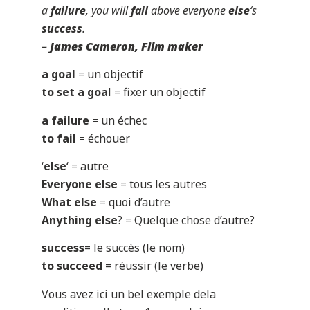
a
failure
, you will
fail
above everyone
else
‘s
success
.
– James Cameron, Film maker
a goal
= un objectif
to set a goa
l = fixer un objectif
a failure
= un échec
to fail
= échouer
‘
else
‘ = autre
Everyone else
= tous les autres
What else
= quoi d’autre
Anything else
? = Quelque chose d’autre?
success
= le succès (le nom)
to succeed
= réussir (le verbe)
Vous avez ici un bel exemple dela