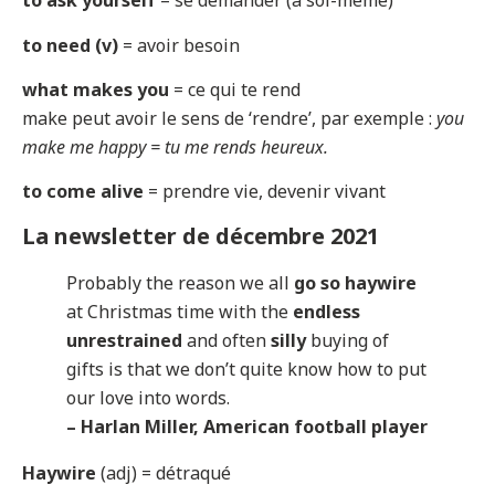
to ask yourself
= se demander (à soi-même)
to need (v)
= avoir besoin
what makes you
= ce qui te rend
make peut avoir le sens de ‘rendre’, par exemple :
you
make me happy = tu me rends heureux.
to come alive
= prendre vie, devenir vivant
La newsletter de décembre 2021
Probably the reason we all
go so haywire
at Christmas time with the
endless
unrestrained
and often
silly
buying of
gifts is that we don’t quite know how to put
our love into words.
– Harlan Miller, American football player
Haywire
(adj) = détraqué